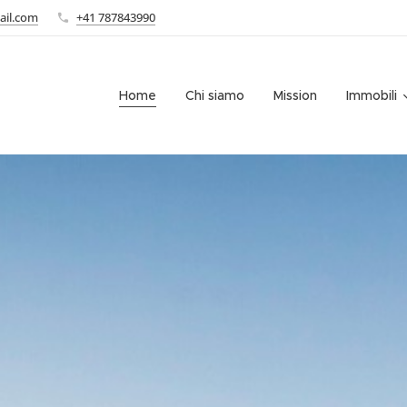
ail.com
+41 787843990
Home
Chi siamo
Mission
Immobili